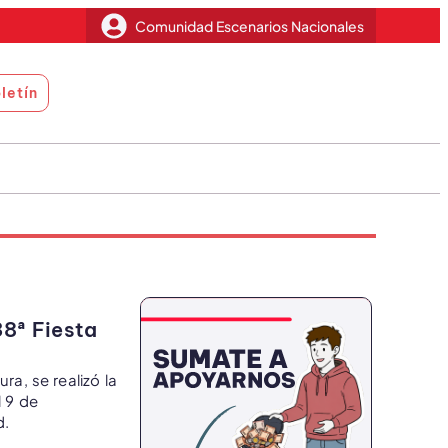
Comunidad Escenarios Nacionales
letín
38ª Fiesta
ura, se realizó la
l 9 de
d.