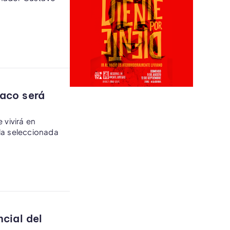
haco será
vivirá en
la seleccionada
ncial del