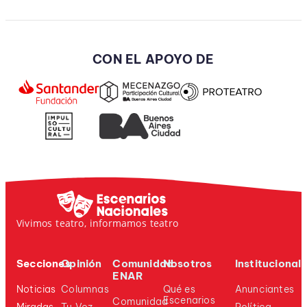
CON EL APOYO DE
Vivimos teatro, informamos teatro
Secciones
Opinión
Comunidad
Nosotros
Institucional
ENAR
Noticias
Columnas
Qué es
Anunciantes
Escenarios
Comunidad