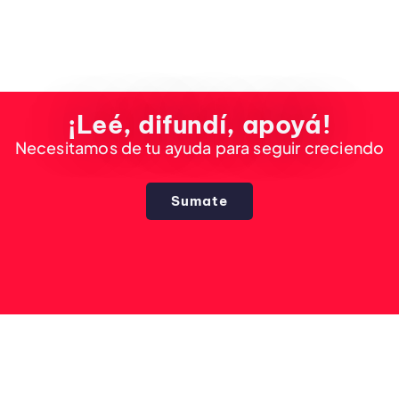
¡Leé, difundí, apoyá!
Necesitamos de tu ayuda para seguir creciendo
Sumate