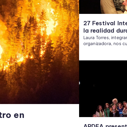
27 Festival Int
la realidad dur
Laura Torres, integr
organizadora, nos cu
tro en
APDEA present