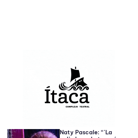
Naty Pascale: “´La