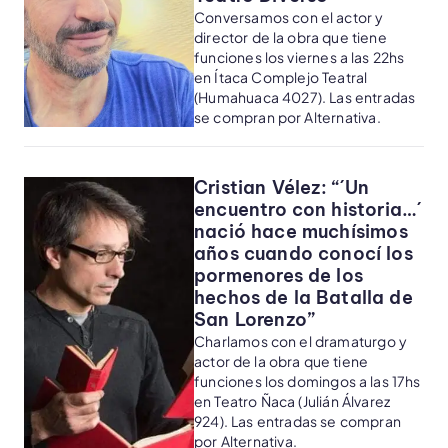
Conversamos con el actor y
director de la obra que tiene
funciones los viernes a las 22hs
en Ítaca Complejo Teatral
(Humahuaca 4027). Las entradas
se compran por Alternativa.
Cristian Vélez: “´Un
encuentro con historia…´
nació hace muchísimos
años cuando conocí los
pormenores de los
hechos de la Batalla de
San Lorenzo”
Charlamos con el dramaturgo y
actor de la obra que tiene
funciones los domingos a las 17hs
en Teatro Ñaca (Julián Álvarez
924). Las entradas se compran
por Alternativa.