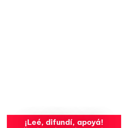
¡Leé, difundí, apoyá!