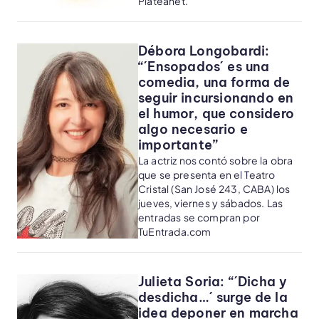
Plateanet.
Débora Longobardi:
“´Ensopados´ es una
comedia, una forma de
seguir incursionando en
el humor, que considero
algo necesario e
importante”
La actriz nos contó sobre la obra
que se presenta en el Teatro
Cristal (San José 243, CABA) los
jueves, viernes y sábados. Las
entradas se compran por
TuEntrada.com
Julieta Soria: “´Dicha y
desdicha…´ surge de la
idea deponer en marcha