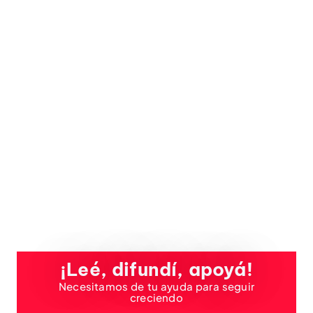
¡Leé, difundí, apoyá!
Necesitamos de tu ayuda para seguir
creciendo