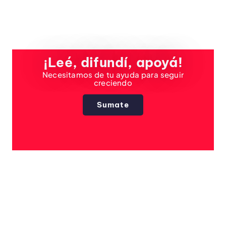
¡Leé, difundí, apoyá!
Necesitamos de tu ayuda para seguir
creciendo
Sumate