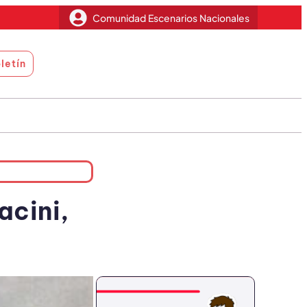
Comunidad Escenarios Nacionales
letín
acini,