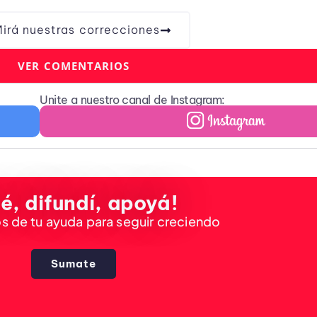
irá nuestras correcciones
VER COMENTARIOS
Unite a nuestro canal de Instagram:
é, difundí, apoyá!
 de tu ayuda para seguir creciendo
Sumate