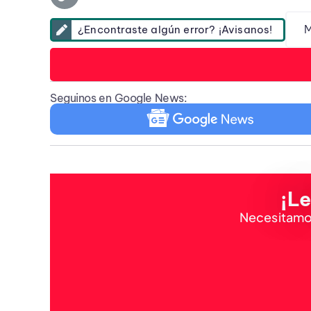
M
¿Encontraste algún error? ¡Avisanos!
Seguinos en Google News:
¡Le
Necesitamos