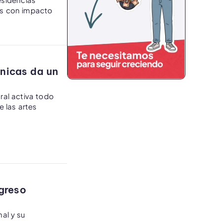
mas con impacto
nicas da un
ral activa todo
e las artes
greso
nal y su