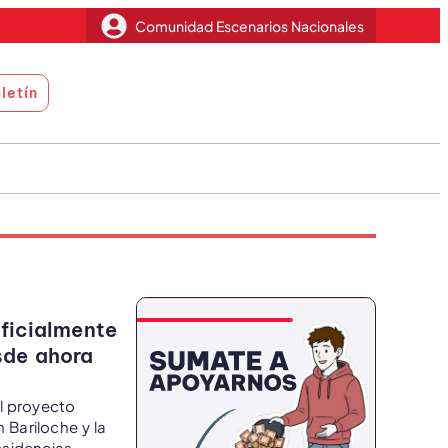
Comunidad Escenarios Nacionales
letín
ficialmente
esde ahora
l proyecto
 Bariloche y la
esidencias