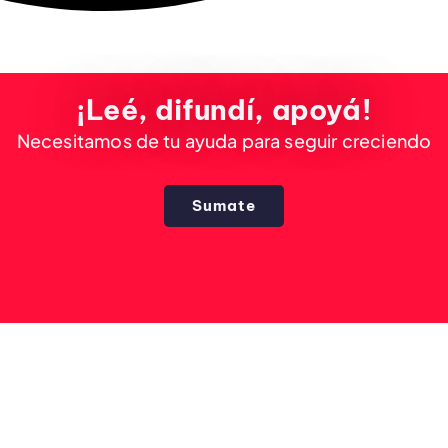
¡Leé, difundí, apoyá!
Necesitamos de tu ayuda para seguir creciendo
Sumate