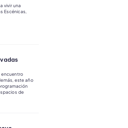
a vivir una
as Escénicas,
evadas
el encuentro
demás, este año
 programación
 espacios de