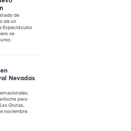
uevo
ón
 Estado de
no de un
de Espectáculos
pero se
curso.
 en
ival Nevadas
ternacionales,
ariloche pero
Las Grutas,
 de noviembre.