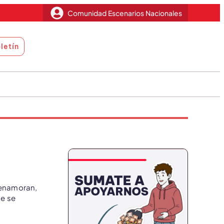
Comunidad Escenarios Nacionales
letín
 enamoran,
ue se