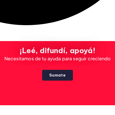
¡Leé, difundí, apoyá!
Necesitamos de tu ayuda para seguir creciendo
Sumate