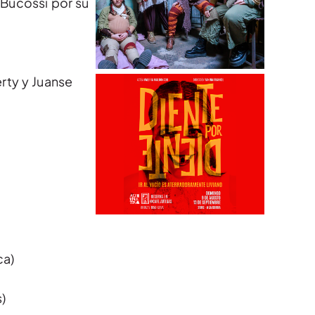
 Bucossi por su
rty y Juanse
ca)
)