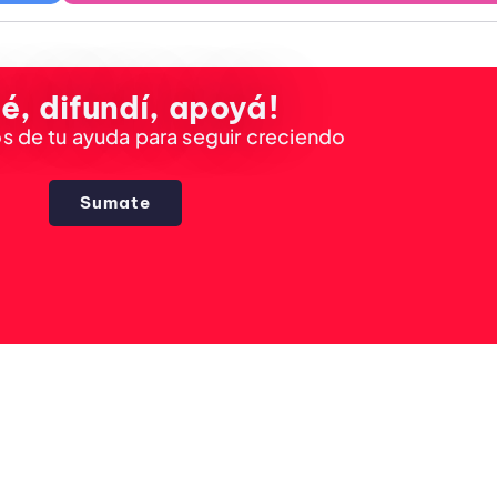
é, difundí, apoyá!
 de tu ayuda para seguir creciendo
Sumate