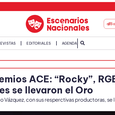
Bo
EVISTAS
EDITORIALES
AGENDA
remios ACE: “Rocky”, RG
s se llevaron el Oro
co Vázquez, con sus resperctivas productoras, se 