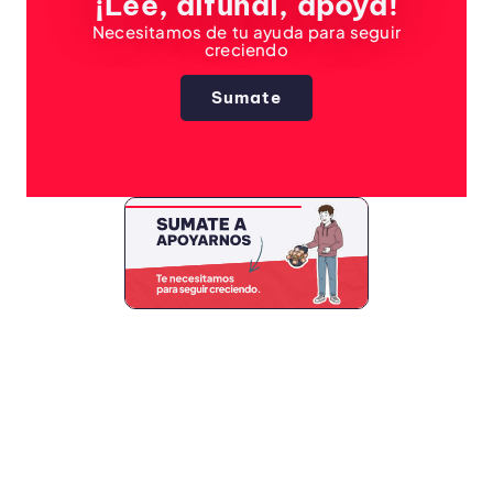
¡Leé, difundí, apoyá!
Necesitamos de tu ayuda para seguir
creciendo
Sumate