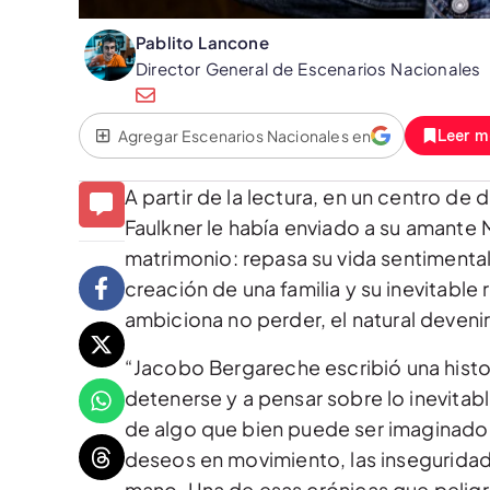
Pablito Lancone
Director General de Escenarios Nacionales
Agregar Escenarios Nacionales en
Leer m
A partir de la lectura, en un centro de
Faulkner le había enviado a su amante 
matrimonio: repasa su vida sentimental,
creación de una familia y su inevitable 
ambiciona no perder, el natural devenir
“Jacobo Bergareche escribió una histori
detenerse y a pensar sobre lo inevitabl
de algo que bien puede ser imaginado 
deseos en movimiento, las inseguridade
mano. Una de esas crónicas que peligr