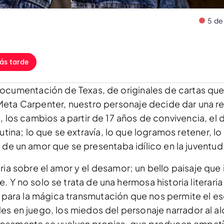
5 de
ás tarde
 documentación de Texas, de originales de cartas que
Meta Carpenter, nuestro personaje decide dar una re
 los cambios a partir de 17 años de convivencia, el 
rutina; lo que se extravía, lo que logramos retener, lo
 de un amor que se presentaba idílico en la juventud
a sobre el amor y el desamor; un bello paisaje que i
e. Y no solo se trata de una hermosa historia literari
para la mágica transmutación que nos permite el es
s en juego, los miedos del personaje narrador al al
osamente se vuelven propias, que producen empatía