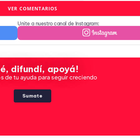
VER COMENTARIOS
Unite a nuestro canal de Instagram:
é, difundí, apoyá!
 de tu ayuda para seguir creciendo
Sumate