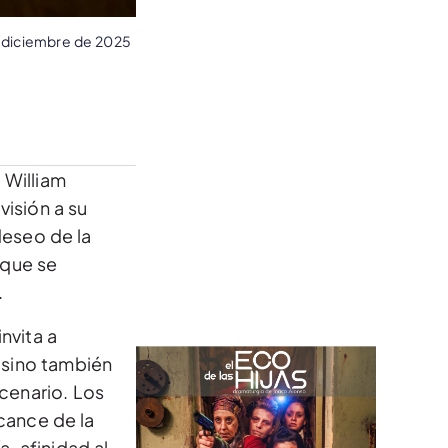
 diciembre de 2025
 William
visión a su
deseo de la
 que se
.
nvita a
a sino también
cenario. Los
cance de la
, afinidad al