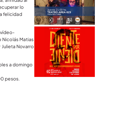
ecuperar lo
a felicidad
 vídeo-
 Nicolás Matias
y Julieta Novarro
coles a domingo
00 pesos.