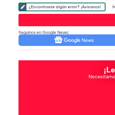
M
¿Encontraste algún error? ¡Avisanos!
Seguinos en Google News:
¡Le
Necesitamos