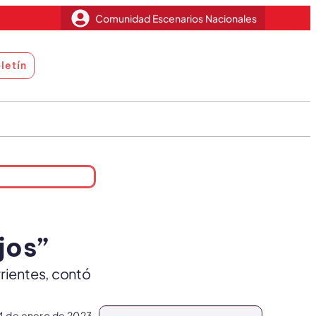
Comunidad Escenarios Nacionales
letín
e
jos”
rrientes, contó
4 de enero de 2023