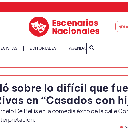
Bo
EVISTAS
EDITORIALES
AGENDA
ó sobre lo difícil que fu
Rivas en “Casados con hi
arcelo De Bellis en la comedia éxito de la calle Co
nterpretación.
2