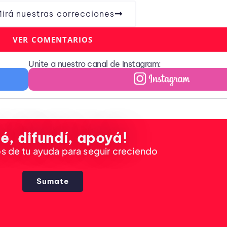
irá nuestras correcciones
VER COMENTARIOS
Unite a nuestro canal de Instagram:
é, difundí, apoyá!
 de tu ayuda para seguir creciendo
Sumate