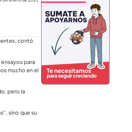
rientes, contó
os ensayos para
imos mucho en el
o, pero la
s”, sino que su