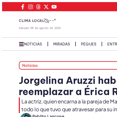
--°
CLIMA LOCAL
Sábado 08 de agosto de 2026
NOTICIAS
MIRADAS
PEQUES
ENTR
Noticias
Jorgelina Aruzzi habl
reemplazar a Érica 
La actriz, quien encarna a la pareja de M
todo lo que tuvo que atravesar para su i
Pablito Lancone