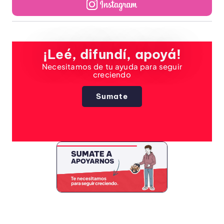
¡Leé, difundí, apoyá!
Necesitamos de tu ayuda para seguir
creciendo
Sumate