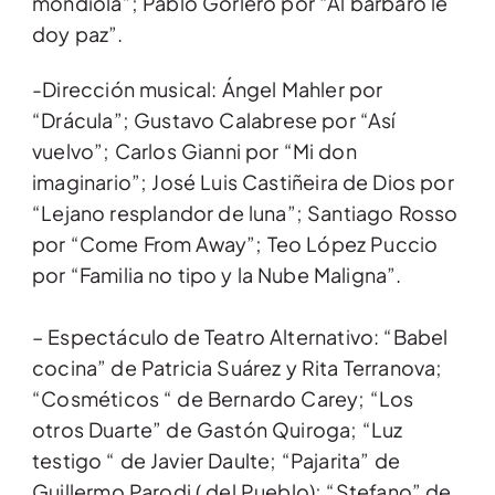
mondiola”; Pablo Gorlero por “Al bárbaro le
doy paz”.
-Dirección musical: Ángel Mahler por
“Drácula”; Gustavo Calabrese por “Así
vuelvo”; Carlos Gianni por “Mi don
imaginario”; José Luis Castiñeira de Dios por
“Lejano resplandor de luna”; Santiago Rosso
por “Come From Away”; Teo López Puccio
por “Familia no tipo y la Nube Maligna”.
– Espectáculo de Teatro Alternativo: “Babel
cocina” de Patricia Suárez y Rita Terranova;
“Cosméticos “ de Bernardo Carey; “Los
otros Duarte” de Gastón Quiroga; “Luz
testigo “ de Javier Daulte; “Pajarita” de
Guillermo Parodi ( del Pueblo); “Stefano” de