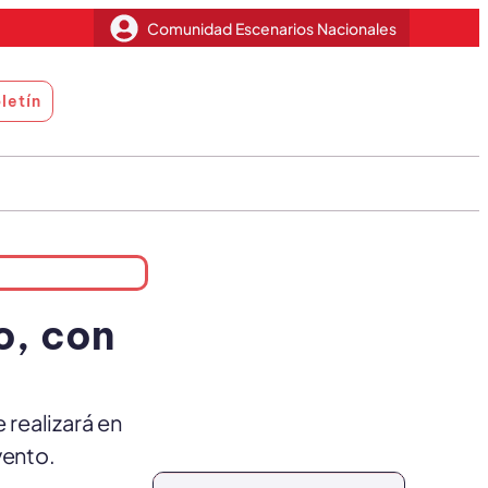
Comunidad Escenarios Nacionales
letín
o, con
 realizará en
vento.