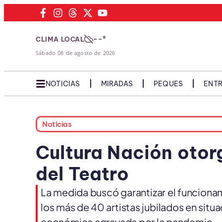
--°
CLIMA LOCAL
Sábado 08 de agosto de 2026
NOTICIAS
MIRADAS
PEQUES
ENTR
Noticias
Cultura Nación oto
del Teatro
La medida buscó garantizar el funcionami
los más de 40 artistas jubilados en situac
económica agravada por la pandemia.