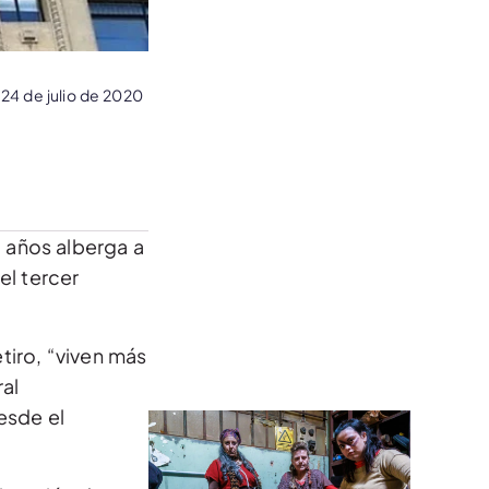
24 de julio de 2020
 años alberga a
el tercer
tiro, “viven más
ral
esde el