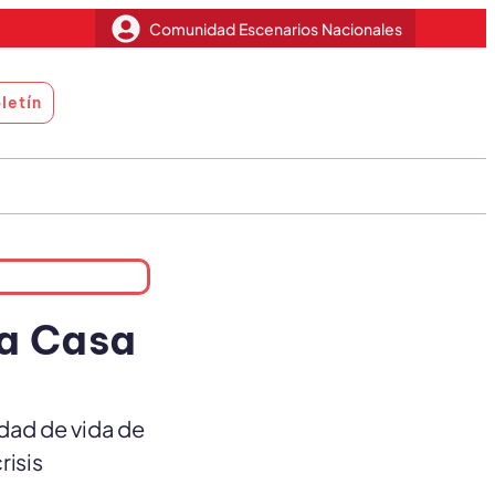
Comunidad Escenarios Nacionales
letín
La Casa
idad de vida de
risis