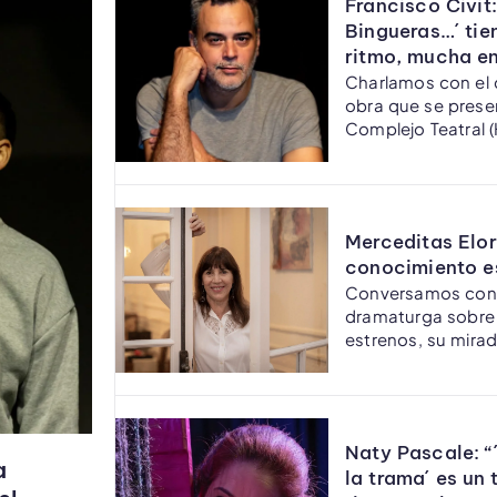
Francisco Civit:
Bingueras…´ ti
ritmo, mucha en
Charlamos con el d
obra que se prese
Complejo Teatral
4027), los sábados
Merceditas Elord
conocimiento e
Conversamos con l
dramaturga sobre 
estrenos, su mirad
dirección y la dra
preguntas que atr
trabajo.
Naty Pascale: “
a
la trama´ es un 