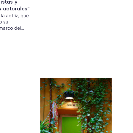
istas y
 actorales”
a actriz, que
o su
 marco del
 de la Tierra en
r.