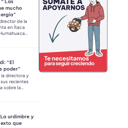
 “´Las
ene mucho
ergía”
irector de la
nta en Ítaca
 (Humahuaca
 a las 18hs.
i: “El
s poder”
a directora y
sus recientes
a sobre la
maturgia y as
aviesan su
´La urdimbre y
texto que