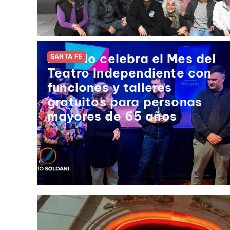
Rosario celebra el Mes del
SANTA FE
Teatro Independiente con
funciones y talleres
gratuitos para personas
mayores de 65 años