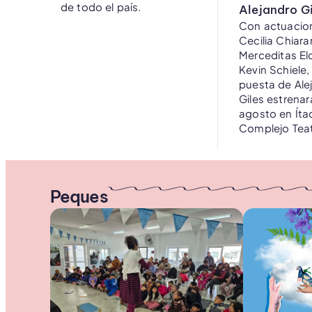
de todo el país.
Alejandro G
Con actuacio
Cecilia Chiara
Merceditas Elo
Kevin Schiele,
puesta de Ale
Giles estrenar
agosto en Íta
Complejo Teat
Peques