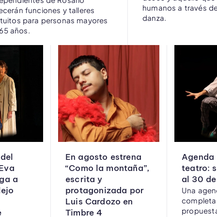
humanos a través del
ecerán funciones y talleres
danza.
tuitos para personas mayores
65 años.
del
En agosto estrena
Agenda 
 Eva
“Como la montaña”,
teatro: 
ega a
escrita y
al 30 de
ejo
protagonizada por
Una agend
completa
Luis Cardozo en
propuesta
e
Timbre 4