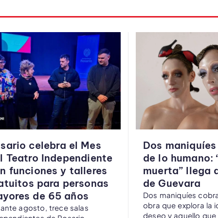
sario celebra el Mes
Dos maniquíes
l Teatro Independiente
de lo humano: 
n funciones y talleres
muerta” llega 
atuitos para personas
de Guevara
yores de 65 años
Dos maniquíes cobra
obra que explora la i
ante agosto, trece salas
deseo y aquello que
ependientes de Rosario