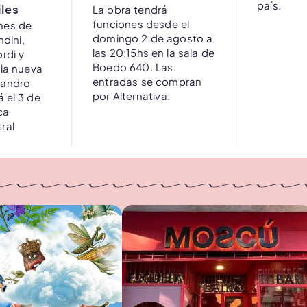
país.
iles
La obra tendrá
funciones desde el
nes de
domingo 2 de agosto a
ndini,
las 20:15hs en la sala de
rdi y
Boedo 640. Las
 la nueva
entradas se compran
jandro
por Alternativa.
á el 3 de
ca
ral