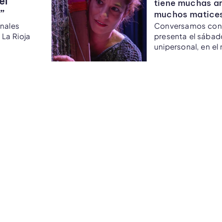
el
tiene muchas ar
”
muchos matices
nales
Conversamos con l
 La Rioja
presenta el sábad
unipersonal, en el
Festival Monólogos
el British Art Cente