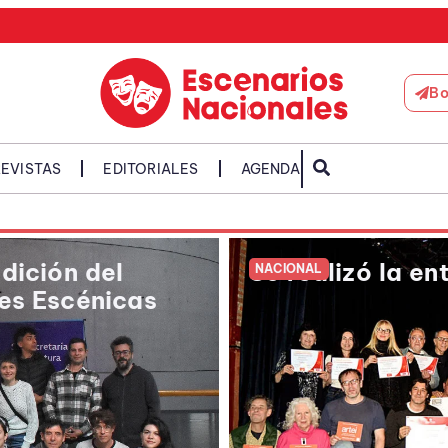
Bo
EVISTAS
EDITORIALES
AGENDA
dición del
Se realizó la e
NACIONAL
es Escénicas