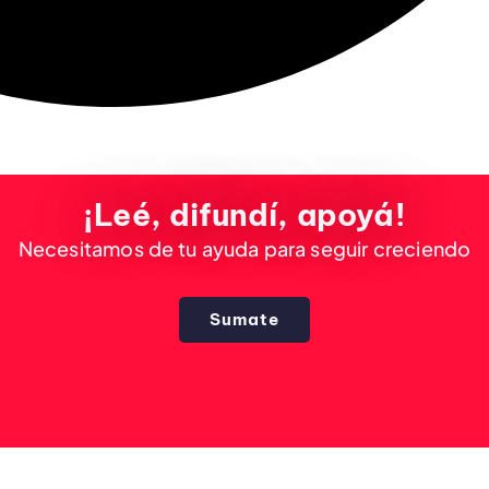
¡Leé, difundí, apoyá!
Necesitamos de tu ayuda para seguir creciendo
Sumate