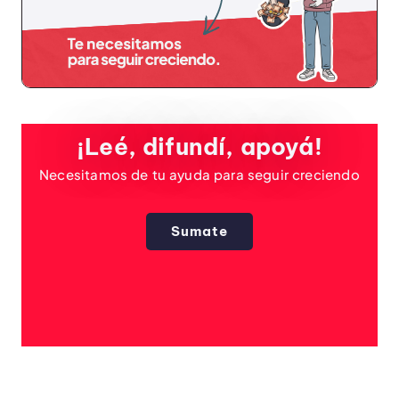
¡Leé, difundí, apoyá!
Necesitamos de tu ayuda para seguir creciendo
Sumate