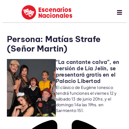
Persona: Matías Strafe
(Señor Martin)
“La cantante calva”, en
versión de Lía Jelín, se
presentará gratis en el
Palacio Libertad
El clásico de Eugène Ionesco
tendrá funciones el viernes 12 y
sábado 13 de junio 20hs, y el
domingo 14a las 19hs. en
Sarmiento 151.