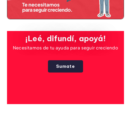
¡Leé, difundí, apoyá!
Necesitamos de tu ayuda para seguir creciendo
Sumate