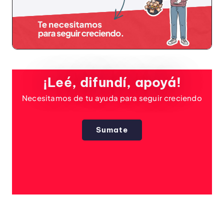
¡Leé, difundí, apoyá!
Necesitamos de tu ayuda para seguir creciendo
Sumate