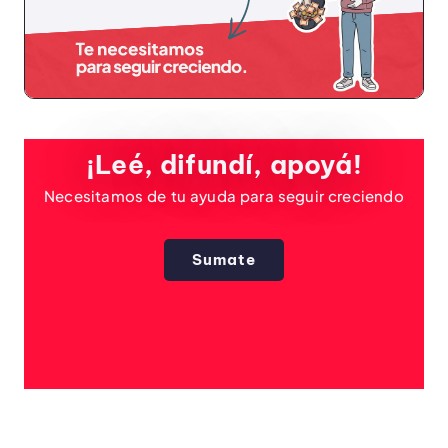
¡Leé, difundí, apoyá!
Necesitamos de tu ayuda para seguir creciendo
Sumate