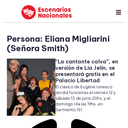
Persona: Eliana Migliarini
(Señora Smith)
“La cantante calva”, en
versión de Lía Jelín, se
presentará gratis en el
Palacio Libertad
El clásico de Eugène Ionesco
tendrá funciones el viernes 12 y
sábado 13 de junio 20hs, y el
domingo 14a las 19hs. en
Sarmiento 151.