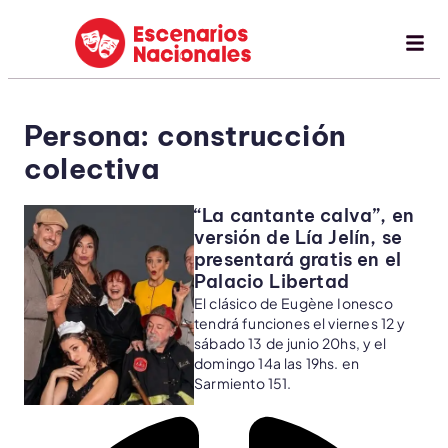
Persona: construcción
colectiva
“La cantante calva”, en
versión de Lía Jelín, se
presentará gratis en el
Palacio Libertad
El clásico de Eugène Ionesco
tendrá funciones el viernes 12 y
sábado 13 de junio 20hs, y el
domingo 14a las 19hs. en
Sarmiento 151.