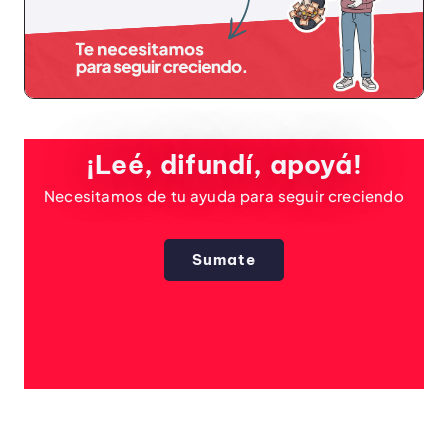
¡Leé, difundí, apoyá!
Necesitamos de tu ayuda para seguir creciendo
Sumate