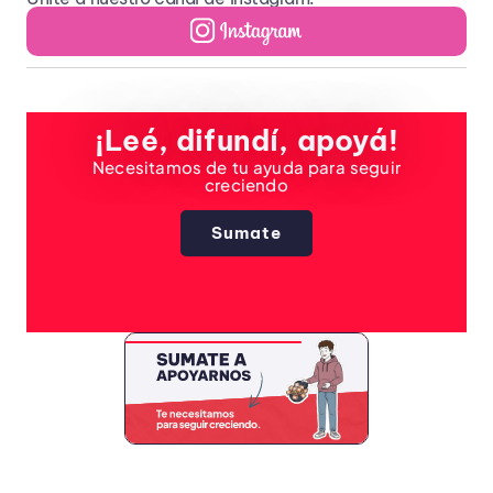
¡Leé, difundí, apoyá!
Necesitamos de tu ayuda para seguir
creciendo
Sumate