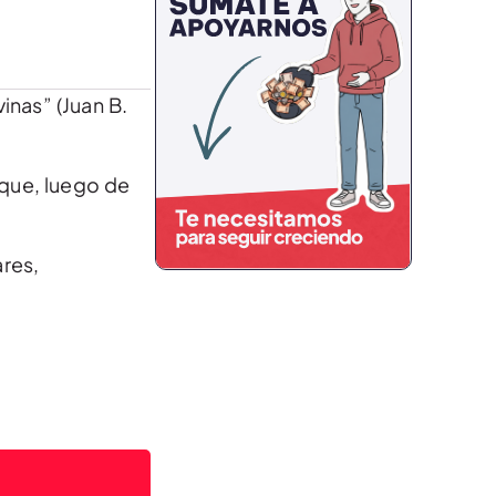
inas” (Juan B.
 que, luego de
ares,