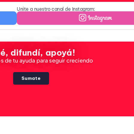
Unite a nuestro canal de Instagram:
é, difundí, apoyá!
 de tu ayuda para seguir creciendo
Sumate