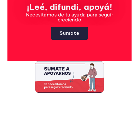
¡Leé, difundí, apoyá!
Necesitamos de tu ayuda para seguir
creciendo
Sumate