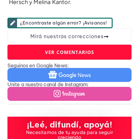
Hersch y Melina Kantor.
¿Encontraste algún error? ¡Avisanos!
Mirá nuestras correcciones
VER COMENTARIOS
Seguinos en Google News:
Unite a nuestro canal de Instagram:
¡Leé, difundí, apoyá!
Necesitamos de tu ayuda para seguir
creciendo