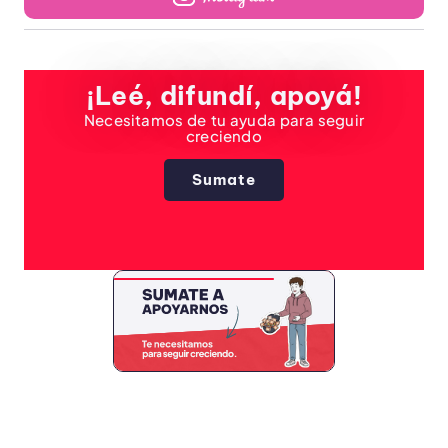
¡Leé, difundí, apoyá!
Necesitamos de tu ayuda para seguir
creciendo
Sumate