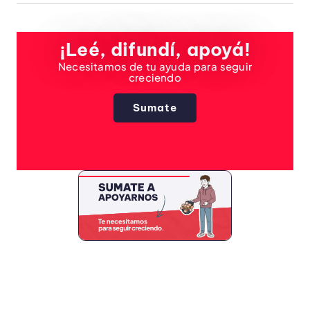
¡Leé, difundí, apoyá!
Necesitamos de tu ayuda para seguir
creciendo
Sumate