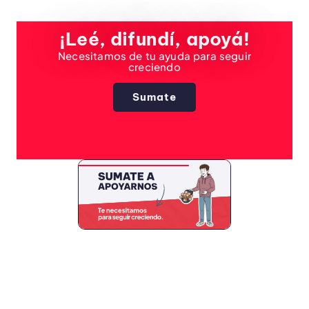
¡Leé, difundí, apoyá!
Necesitamos de tu ayuda para seguir
creciendo
Sumate