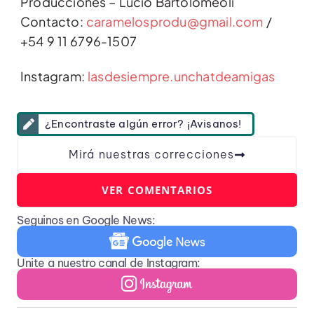
Producciones – Lucio Bartolomeoli
Contacto:
caramelosprodu@gmail.com
/
+54 9 11 6796-1507
Instagram:
lasdesiempre.unchatdeamigas
¿Encontraste algún error? ¡Avisanos!
Mirá nuestras correcciones
VER COMENTARIOS
Seguinos en Google News:
Unite a nuestro canal de Instagram: