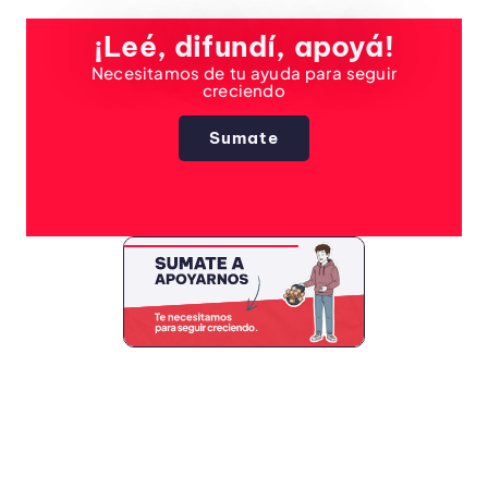
¡Leé, difundí, apoyá!
Necesitamos de tu ayuda para seguir
creciendo
Sumate