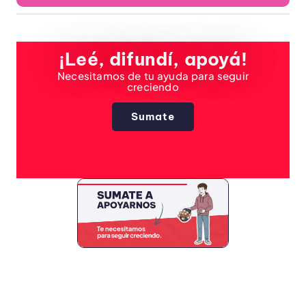
¡Leé, difundí, apoyá!
Necesitamos de tu ayuda para seguir
creciendo
Sumate