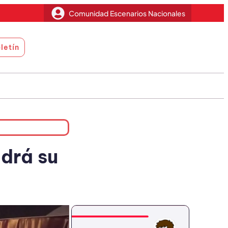
Comunidad Escenarios Nacionales
letín
ndrá su