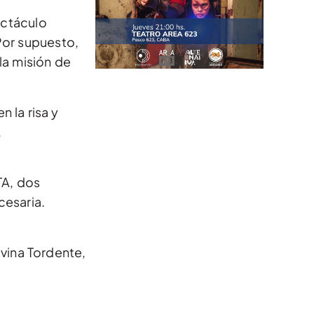
ectáculo
 Por supuesto,
la misión de
 la risa y
.
TA, dos
cesaria.
lvina Tordente,