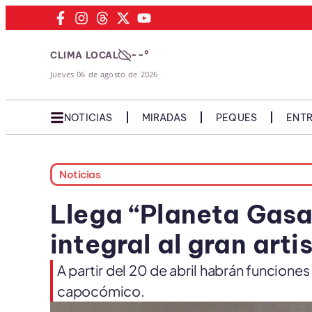
--°
CLIMA LOCAL
Jueves 06 de agosto de 2026
NOTICIAS
MIRADAS
PEQUES
ENTR
Noticias
Llega “Planeta Gasa
integral al gran arti
A partir del 20 de abril habrán funciones
capocómico.