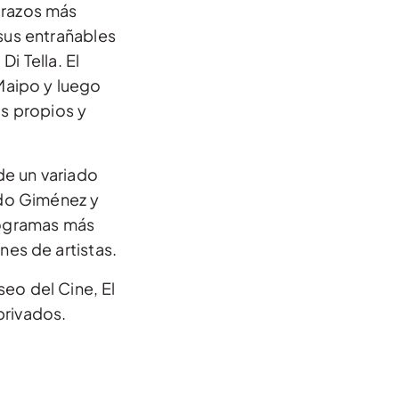
trazos más
sus entrañables
i Tella. El
 Maipo y luego
os propios y
de un variado
rdo Giménez y
programas más
es de artistas.
seo del Cine, El
privados.