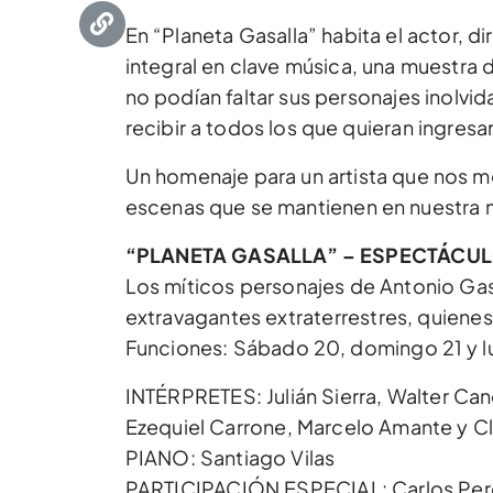
En “Planeta Gasalla” habita el actor, 
integral en clave música, una muestra d
no podían faltar sus personajes inolvi
recibir a todos los que quieran ingresa
Un homenaje para un artista que nos m
escenas que se mantienen en nuestra m
“PLANETA GASALLA” – ESPECTÁCU
Los míticos personajes de Antonio Gas
extravagantes extraterrestres, quienes
Funciones: Sábado 20, domingo 21 y lun
INTÉRPRETES: Julián Sierra, Walter Cane
Ezequiel Carrone, Marcelo Amante y Cl
PIANO: Santiago Vilas
PARTICIPACIÓN ESPECIAL: Carlos Perc