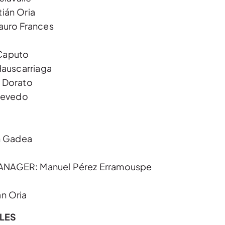
ián Oria
auro Frances
Caputo
auscarriaga
 Dorato
cevedo
n Gadea
NAGER: Manuel Pérez Erramouspe
n Oria
ALES