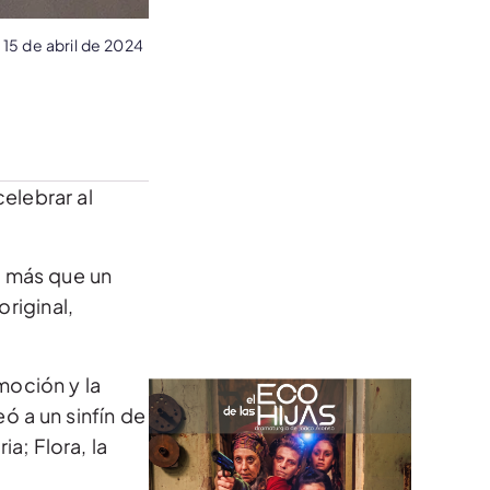
15 de abril de 2024
celebrar al
o más que un
riginal,
moción y la
ó a un sinfín de
a; Flora, la