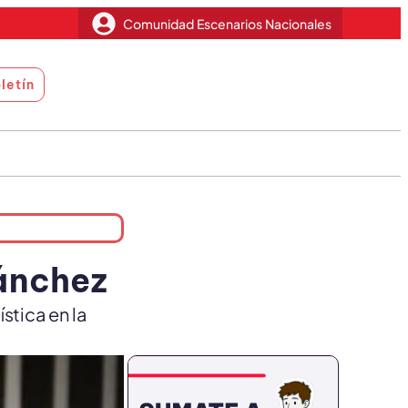
Comunidad Escenarios Nacionales
letín
Sánchez
stica en la