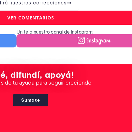
irá nuestras correcciones
VER COMENTARIOS
Unite a nuestro canal de Instagram:
é, difundí, apoyá!
 de tu ayuda para seguir creciendo
Sumate