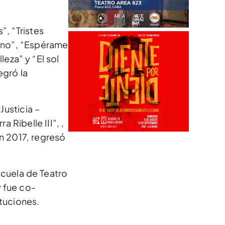
, “Tristes
cano”, “Espérame
leza” y “El sol
egró la
Justicia –
 Ribelle III”, ,
En 2017, regresó
scuela de Teatro
y fue co-
ituciones.