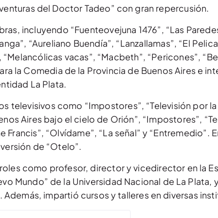
sventuras del Doctor Tadeo” con gran repercusión.
as, incluyendo “Fuenteovejuna 1476”, “Las Paredes”
ranga”, “Aureliano Buendía”, “Lanzallamas”, “El Peli
”, “Melancólicas vacas”, “Macbeth”, “Pericones”, “Bel
ara la Comedia de la Provincia de Buenos Aires e int
ntidad La Plata.
s televisivos como “Impostores”, “Televisión por la 
s Aires bajo el cielo de Orión”, “Impostores”, “Terra
 me Francis”, “Olvídame”, “La señal” y “Entremedio”. 
 versión de “Otelo”.
oles como profesor, director y vicedirector en la E
uevo Mundo” de la Universidad Nacional de La Plata, 
Además, impartió cursos y talleres en diversas inst