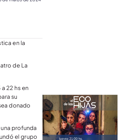
tica en la
atro de La
.
 a 22 hs en
para su
r sea donado
y una profunda
fundó el grupo