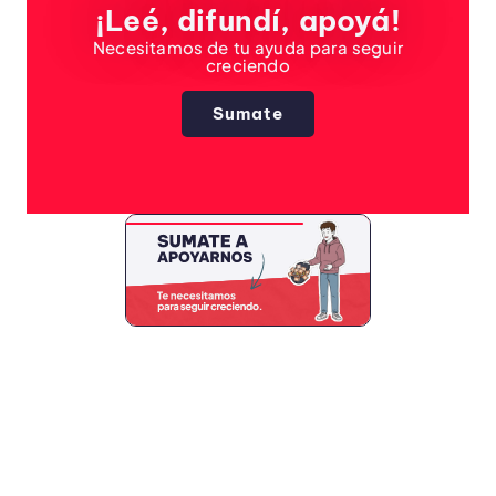
¡Leé, difundí, apoyá!
Necesitamos de tu ayuda para seguir
creciendo
Sumate