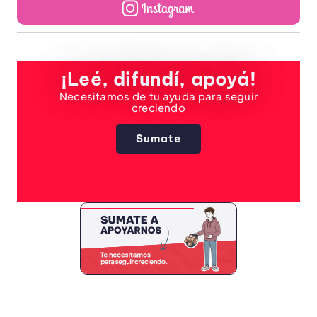
¡Leé, difundí, apoyá!
Necesitamos de tu ayuda para seguir
creciendo
Sumate