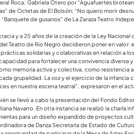
ral Roca; Gabriela Otero por “Aguafuertes brotean
ras” de Octetas de El Bolsón; “No quiero morir des
i; “Banquete de gusanos” de La Zaraza Teatro Indep
acia y a 25 años de la creación de la Ley Nacional d
l del Teatro de Rio Negro decidieron poner en valor: e
as prácticas solidarias y colaborativas en relación a l
capacidad para fortalecer una convivencia diversa y 
omo memoria activa y colectiva, como resistencia al
ada grupalidad. La voz y el ejercicio de la infancia
ces en nuestra escena teatral”, expresaron en el act
bién se llevó a cabo la presentación del Fondo Editor
iana Navarro. En otra instancia se realizó la charla i
mientas para un diseño expandido de proyectos cult
rdinadora de Danza Secretaria de Estado de Cultura,
 la oportunidad de participar de la Mesa de Artes Esc