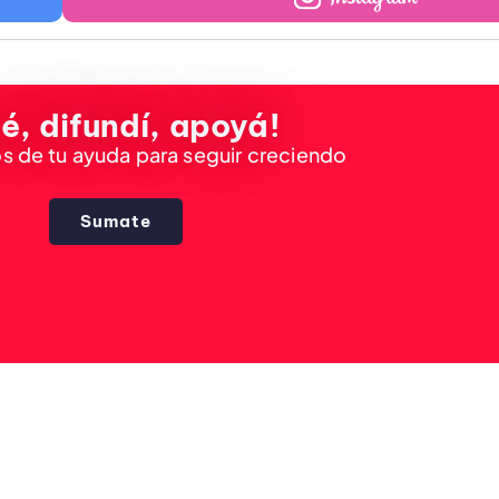
é, difundí, apoyá!
 de tu ayuda para seguir creciendo
Sumate