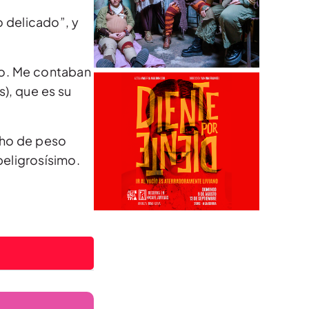
 delicado”, y
lo. Me contaban
), que es su
cho de peso
peligrosísimo.