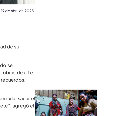
19 de abril de 2023
dad de su
ndo se
ía obras de arte
s recuerdos,
rrarla, sacar el
lete”, agregó el