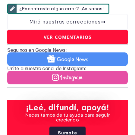
¿Encontraste algún error? ¡Avisanos!
Mirá nuestras correcciones
VER COMENTARIOS
Seguinos en Google News:
Unite a nuestro canal de Instagram:
¡Leé, difundí, apoyá!
Necesitamos de tu ayuda para seguir
creciendo
Sumate