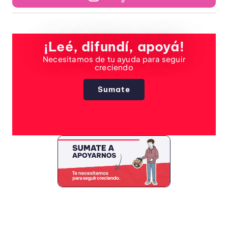
¡Leé, difundí, apoyá!
Necesitamos de tu ayuda para seguir
creciendo
Sumate