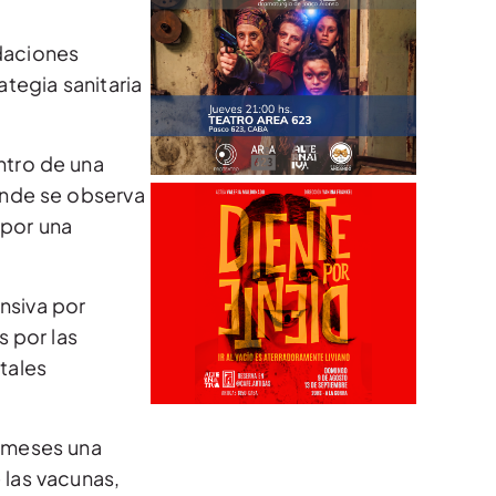
daciones
ategia sanitaria
ntro de una
onde se observa
por una
nsiva por
 por las
tales
5 meses una
 las vacunas,