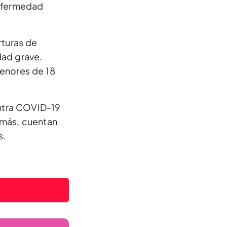
enfermedad
rturas de
dad grave.
enores de 18
.
ontra COVID-19
emás, cuentan
s.