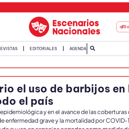
Bo
EVISTAS
EDITORIALES
AGENDA
io el uso de barbijos en 
odo el país
n epidemiológica y en el avance de las coberturas
a de enfermedad grave y la mortalidad por COVID-
n de su uso en espacios cerrados como medida d