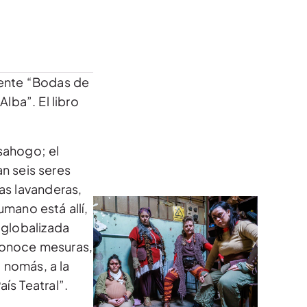
mente “Bodas de
ba”. El libro
sahogo; el
n seis seres
las lavanderas,
umano está allí,
 globalizada
conoce mesuras,
 nomás, a la
ís Teatral”.