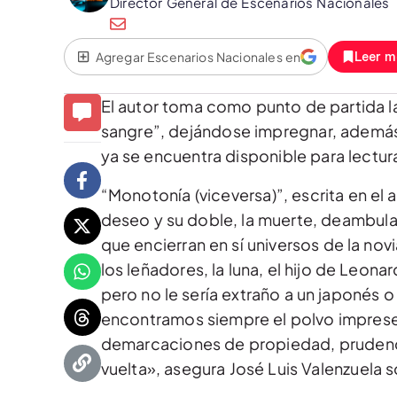
Director General de Escenarios Nacionales
Agregar Escenarios Nacionales en
Leer m
El autor toma como punto de partida la
sangre”, dejándose impregnar, además,
ya se encuentra disponible para lectur
“Monotonía (viceversa)”, escrita en el
deseo y su doble, la muerte, deambula
que encierran en sí universos de la nov
los leñadores, la luna, el hijo de Leon
pero no le sería extraño a un japonés 
encontramos siempre el polvo imprese
demarcaciones de propiedad, prudencia
vuelta», asegura José Luis Valenzuela s