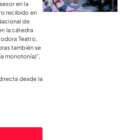
esor en la
ro recibido en
Nacional de
en la cátedra
eodora Teatro,
obras también se
la monotonía)”,
directa desde la