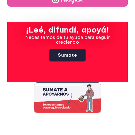
¡Leé, difundí, apoyá!
Necesitamos de tu ayuda para seguir
creciendo
Sumate