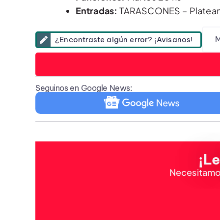
Entradas:
TARASCONES – Platea
M
¿Encontraste algún error? ¡Avisanos!
Seguinos en Google News:
¡Le
Necesitamos