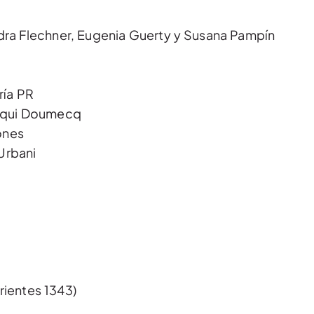
ndra Flechner, Eugenia Guerty y Susana Pampín
ría PR
qui Doumecq
ones
Urbani
rientes 1343)