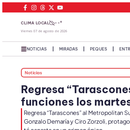
--°
CLIMA LOCAL
Viernes 07 de agosto de 2026
NOTICIAS
MIRADAS
PEQUES
ENTR
Noticias
Regresa “Tarascones
funciones los marte
Regresa “Tarascones” al Metropolitan Su
Gonzalo Demaría y Ciro Zorzoli, protago
té canasta en un crimen épico.