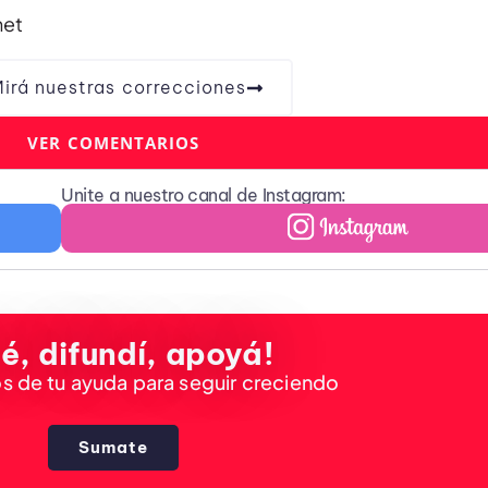
net
irá nuestras correcciones
VER COMENTARIOS
Unite a nuestro canal de Instagram:
é, difundí, apoyá!
 de tu ayuda para seguir creciendo
Sumate