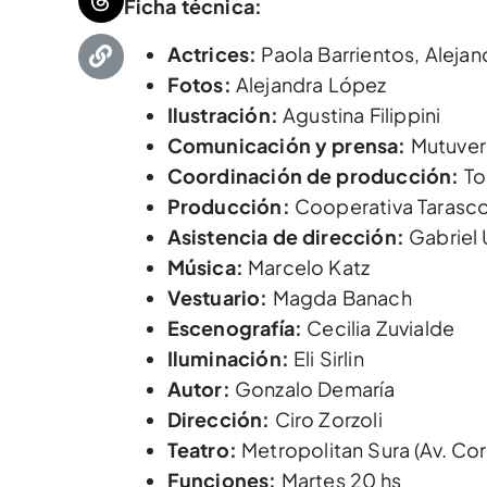
Ficha técnica:
Actrices:
Paola Barrientos, Aleja
Fotos:
Alejandra López
Ilustración:
Agustina Filippini
Comunicación y prensa:
Mutuver
Coordinación de producción:
To
Producción:
Cooperativa Tarasc
Asistencia de dirección:
Gabriel 
Música:
Marcelo Katz
Vestuario:
Magda Banach
Escenografía:
Cecilia Zuvialde
Iluminación:
Eli Sirlin
Autor:
Gonzalo Demaría
Dirección:
Ciro Zorzoli
Teatro:
Metropolitan Sura (Av. Cor
Funciones:
Martes 20 hs