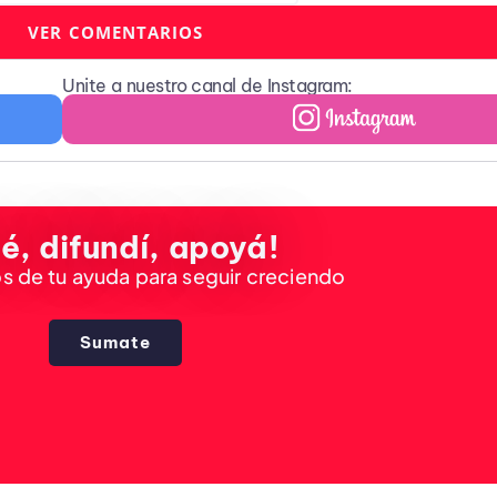
VER COMENTARIOS
Unite a nuestro canal de Instagram:
é, difundí, apoyá!
 de tu ayuda para seguir creciendo
Sumate