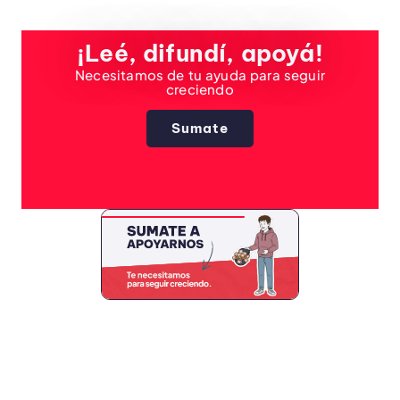
¡Leé, difundí, apoyá!
Necesitamos de tu ayuda para seguir
creciendo
Sumate