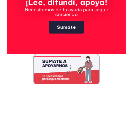
¡Leé, difundí, apoyá!
Necesitamos de tu ayuda para seguir
creciendo
Sumate