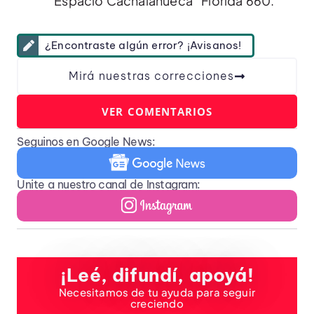
“Espacio Cachalahueca” Florida 660.
¿Encontraste algún error? ¡Avisanos!
Mirá nuestras correcciones
VER COMENTARIOS
Seguinos en Google News:
Unite a nuestro canal de Instagram:
¡Leé, difundí, apoyá!
Necesitamos de tu ayuda para seguir
creciendo