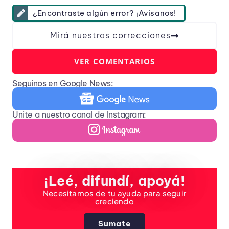
¿Encontraste algún error? ¡Avisanos!
Mirá nuestras correcciones
VER COMENTARIOS
Seguinos en Google News:
Unite a nuestro canal de Instagram:
¡Leé, difundí, apoyá!
Necesitamos de tu ayuda para seguir
creciendo
Sumate